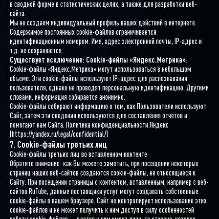
в сводной форме в статистических целях, а также для разработки веб-
сайта.
Мы не создаем индивидуальный профиль ваших действий в интернете.
Содержимое постоянных cookie-файлов ограничивается
идентификационным номером. Имя, адрес электронной почты, IP-адрес и
т.д. не сохраняются.
Существует исключение: Cookie-файлы «Яндекс.Метрика».
Cookie-файлы «Яндекс.Метрика» могут использоваться в небольшом
объеме. Эти cookie-файлы используют IP-адрес для распознавания
пользователя, однако не проводят персональную идентификацию. Другими
словами, информация собирается анонимно.
Cookie-файлы собирают информацию о том, как Пользователи используют
Сайт, затем эти сведения используются для составления отчетов и
помогают нам Сайта. Политика конфиденциальности Яндекс
(https://yandex.ru/legal/confidential/)
7. Cookie-файлы третьих лиц
Cookie-файлы третьих лиц во вставленном контенте
Обратите внимание: как Вы можете заметить, при посещении некоторых
страниц наших веб-сайтов создаются cookie-файлы, не относящиеся к
Сайту. При посещении страницы с контентом, вставленным, например с веб-
сайтов RuTube, данные поставщики услуг могут создавать собственные
cookie-файлы в вашем браузере. Сайт не контролирует использование этих
cookie-файлов и не может получить к ним доступ в силу особенностей
работы cookie-файлов — доступ к ним имеет лишь та сторона, которая