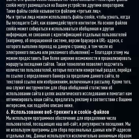
cookie могут размещаться на Вашем устройстве другими операторами.
Такие файлы cookie называются файлами «третьих лиц».
Мы и третьи лица можем использовать файлы cookie, чтобы узнать, когда
Вы посещаете Сайт, как взаимодействуете контентом. На основе файлов
cookie может собираться и использоваться обобщенная и другая
информация, не связанная с идентификацией отдельных пользователей
(например, об операционной системе, версии браузера и URL- адресе, с
которого выполнен переход на данную страницу, в том числе из
электронного письма или рекламного объявления) — благодаря этому мы
можем предоставить Вам более широкие возможности и проанализировать
маршруты посещения сайтов. Такая технология позволяет подсчитать
количество пользователей, которые посетили конкретный раздел, перейдя
по ссылке с определенного баннера за пределами данного сайта, по
текстовой ссылке или изображениям, включенным в рассылку. Кроме того,
она служит инструментом для сбора обобщенной статистики об
использовании сайта в целях аналитического исследования и помогает нам
оптимизировать наши сайты, предлагать рекламу в соответствии с Вашими
интересами, как подробно описано ниже.
6. Использование веб-трекинга и cookie-файлов
Мы используем программное обеспечение для определения числа
пользователей, посещающих наш веб-сайт, и регулярности посещения. Мы
не используем программы для сбора персональных данных или IP-адресов
отдельных лиц. Данные используются исключительно анонимным образом