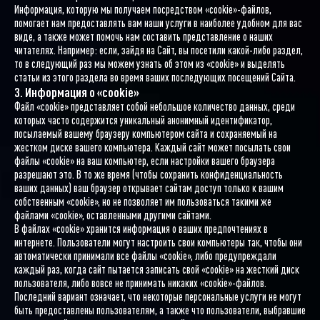
Информация, которую мы получаем посредством «cookie»-файлов,
помогает нам предоставлять вам наши услуги в наиболее удобном для вас
виде, а также может помочь нам составить представление о наших
читателях. Например: если, зайдя на Сайт, вы посетили какой-либо раздел,
то в следующий раз мы можем узнать об этом из «cookie» и выделять
статьи из этого раздела во время ваших последующих посещений Сайта.
3. Информация о «cookie»
Файл «cookie» представляет собой небольшое количество данных, среди
которых часто содержится уникальный анонимный идентификатор,
посылаемый вашему браузеру компьютером сайта и сохраняемый на
жестком диске вашего компьютера. Каждый сайт может посылать свои
файлы «cookie» на ваш компьютер, если настройки вашего браузера
разрешают это. В то же время (чтобы сохранить конфиденциальность
ваших данных) ваш браузер открывает сайтам доступ только к вашим
собственным «cookie», но не позволяет им пользоваться такими же
файлами «cookie», оставленными другими сайтами.
В файлах «cookie» хранится информация о ваших предпочтениях в
интернете. Пользователи могут настроить свои компьютеры так, чтобы они
автоматически принимали все файлы «cookie», либо предупреждали
каждый раз, когда сайт пытается записать свой «cookie» на жесткий диск
пользователя, либо вовсе не принимать никаких «cookie»-файлов.
Последний вариант означает, что некоторые персональные услуги не могут
быть предоставлены пользователям, а также что пользователи, выбравшие