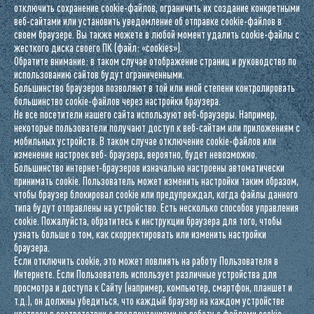
отключить сохранение cookie-файлов, ограничить их создание конкретными
веб-сайтами или установить уведомление об отправке cookie-файлов в
своем браузере. Вы также можете в любой момент удалить cookie-файлы с
жесткого диска своего ПК (файл: «cookies»).
Обратите внимание: в таком случае отображение страниц и руководство по
использованию сайтов будут ограниченными.
Большинство браузеров позволяют в той или иной степени контролировать
большинство cookie-файлов через настройки браузера.
Не все посетители нашего сайта используют веб-браузеры. Например,
некоторые пользователи получают доступ к веб-сайтам или приложениям с
мобильных устройств. В таком случае отключение cookie-файлов или
изменение настроек веб- браузера, вероятно, будет невозможно.
Большинство интернет-браузеров изначально настроены автоматически
принимать cookie. Пользователь может изменить настройки таким образом,
чтобы браузер блокировал cookie или предупреждал, когда файлы данного
типа будут отправлены на устройство. Есть несколько способов управления
cookie. Пожалуйста, обратитесь к инструкции браузера для того, чтобы
узнать больше о том, как скорректировать или изменить настройки
браузера.
Если отключить cookie, это может повлиять на работу Пользователя в
Интернете. Если Пользователь использует различные устройства для
просмотра и доступа к Сайту (например, компьютер, смартфон, планшет и
т.д.), он должны убедиться, что каждый браузер на каждом устройстве
настроен в соответствии с предпочтениями на работу с файлами cookie.