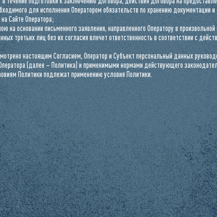
 в течение подготовки к заключению Договора, действия Договора на предоставлен
обходимого для исполнения Оператором обязательств по хранению документации и 
 на Cайте Оператора;
ою на основании письменного заявления, направленного Оператору в произвольной
нных третьих лиц без их согласия влечет ответственность в соответствии с дей
усмотрено настоящим Согласием, Оператор и Субъект персональный данных руково
Оператора (далее – Политика) и применимыми нормами действующего законодатель
ловиям Политики подлежат применению условия Политики.