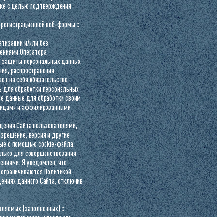
кже с целью подтверждения
 регистрационной веб-формы с
тизации и/или без
ениями Оператора.
ля защиты персональных данных
ния, распространения
ает на себя обязательство
ь для обработки персональных
ые данные для обработки своим
 лицами и аффилированными
ещения Сайта пользователями,
азрешение, версия и другие
ные с помощью cookie-файла,
олько для совершенствования
ениями. Я уведомлен, что
 ограничиваются Политикой
щениях данного Сайта, отключив
авляемых (заполненных) с