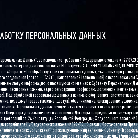
РАБОТКУ ПЕРСОНАЛЬНЫХ ДАННЫХ
ерсональных Данных", во исполнение требований Федерального закона от 27.07.20
 в своем интересе даю свое согласие ИП Петрухин А.А., ИНН 710606062804, ОГРНИП 3
алее – «Оператор») на обработку своих персональных данных, указанных при регист
его поддоменов (далее – "Сайт"), направляемой (заполненной) с использованием С
нимаю любую информацию, относящуюся ко мне как к Субъекту Персональных Дан
дения, паспортные данные, адрес регистрации, профессию, должность, контактные
ес). Под обработкой персональных данных я понимаю сбор, запись, систематизацию,
вание, передачу (предоставление, доступ), обезличивание, блокирование, удаление,
Субъекта Персональных Данных осуществляется исключительно в целях регистра
ах Оператора для заключения и исполнения Договора на предоставление услуг св
я требований ст. 24 Конституции Российской Федерации; Федерального закона № 
ав потребителей", Федерального закона № 126-ФЗ "О связи", Постановления Прави
я телематических услуг связи", с последующим направлением Субъекту Персонал
 числе рекламного содержания, от Оператора, его аффилированных лиц и/или субпо