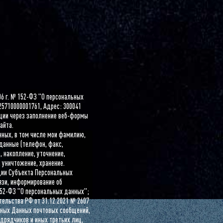
06 г. № 152-ФЗ "О персональных
25710000001761, Адрес: 300041
рации через заполнение веб-формы
айта.
ных, в том числе мои фамилию,
 данные (телефон, факс,
 накопление, уточнение,
 уничтожение, хранение.
ции Субъекта Персональных
язи, информирование об
152-ФЗ "О персональных данных";
тельства РФ от 31.12.2021 № 2607
ьных Данных почтовых сообщений,
дрядчиков и иных третьих лиц,