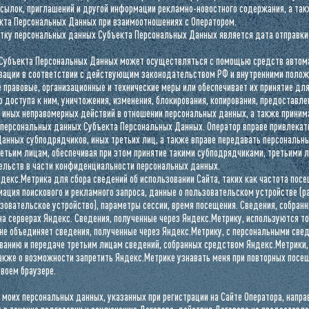
сылок, приглашений и другой информации рекламно-новостного содержания, а та
кта Персональных Данных при взаимоотношениях с Оператором.
отку персональных данных Субъекта Персональных Данных является дата отправки
Субъекта Персональных Данных может осуществляться с помощью средств автома
зации в соответствии с действующим законодательством РФ и внутренними полож
 правовые, организационные и технические меры или обеспечивает их принятие д
о доступа к ним, уничтожения, изменения, блокирования, копирования, предоставле
 иных неправомерных действий в отношении персональных данных, а также приним
персональных данных Субъекта Персональных Данных. Оператор вправе привлекат
анных субподрядчиков, иных третьих лиц, а также вправе передавать персональн
тьим лицам, обеспечивая при этом принятие такими субподрядчиками, третьими
льств в части конфиденциальности персональных данных.
декс.Метрика для сбора сведений об использовании Сайта, таких как частота пос
мация поискового и рекламного запроса, данные о пользовательском устройстве (р
зовательское устройство), параметры сессии, время посещения. Сведения, собран
на серверах Яндекс. Сведения, полученные через Яндекс.Метрику, используются т
 не объединяет сведения, полученные через Яндекс.Метрику, с персональными свед
ванию и передаче третьим лицам сведений, собранных средством Яндекс.Метрики,
акже о возможности запретить Яндекс.Метрике узнавать меня при повторных посе
воем браузере.
 моих персональных данных, указанных при регистрации на Сайте Оператора, напр