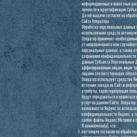
информационных и новостных рас
личности и идентификации Субъе
Датой выдачи согласия на обраб
Сайта Оператора.
Обработка персональных данных 
использования средств автомати
Оператор принимает необходимые
от неправомерного или случайног
персональных данных, а также от
сохранения конфиденциальности 
данных Субъекта Персональных Д
аффилированным лицам, иным тре
лицами соответствующих обязате
Оператор использует средства Ян
источник захода на Сайт и инфор
атрибуты, характеризующие поль
будут передаваться и храниться 
услуг на данном Сайте. Оператор
возможности Яндекс по использо
конфиденциальности Яндекс, а т
cookie-файлы Яндекс.Метрики в с
Я ознакомлен(а), что:
настоящее согласие на обработку