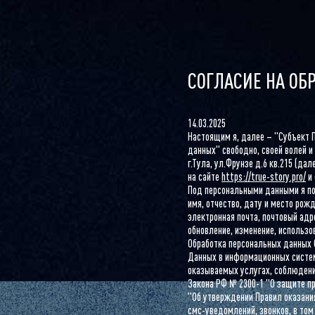
СОГЛАСИЕ НА ОБ
14.03.2025
Настоящим я, далее – "Субъект П
данных" свободно, своей волей и
г.Тула, ул.Фрунзе д.6 кв.215 (д
на сайте
https://true-story.pro/
и 
Под персональными данными я по
имя, отчество, дату и место рож
электронная почта, почтовый адр
обновление, изменение, использо
Обработка персональных данных 
Данных в информационных систем
оказываемых услугах, соблюдени
Закона РФ № 2300-1 "О защите пр
"Об утверждении Правил оказани
смс-уведомлений, звонков, в том